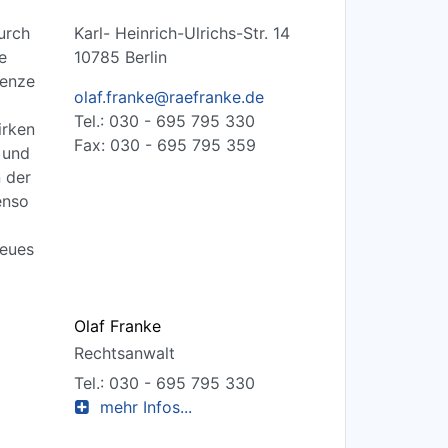
urch
Karl- Heinrich-Ulrichs-Str. 14
e
10785 Berlin
renze
olaf.franke@raefranke.de
Tel.: 030 - 695 795 330
irken
Fax: 030 - 695 795 359
 und
 der
enso
neues
Olaf Franke
Rechtsanwalt
Tel.: 030 - 695 795 330
mehr Infos...