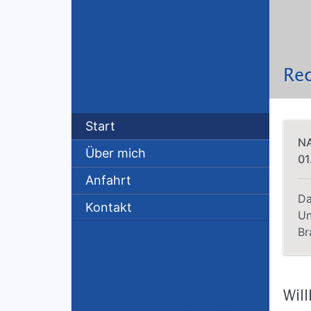
Rec
Start
NA
Über mich
01
Anfahrt
Da
Kontakt
Un
Br
Wil